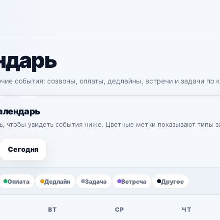
ндарь
чие события: созвоны, оплаты, дедлайны, встречи и задачи по 
алендарь
ь, чтобы увидеть события ниже. Цветные метки показывают типы з
Сегодня
Оплата
Дедлайн
Задача
Встреча
Другое
ВТ
СР
ЧТ