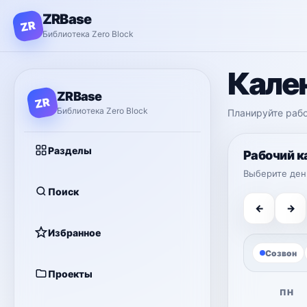
ZRBase
ZR
Библиотека Zero Block
Кале
ZRBase
ZR
Библиотека Zero Block
Планируйте рабо
Разделы
Рабочий к
Выберите ден
Поиск
←
→
Избранное
Созвон
Проекты
ПН